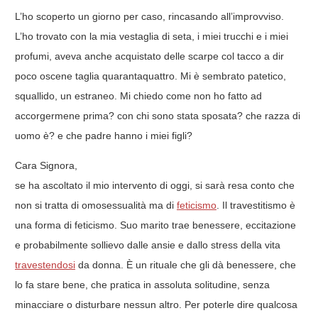
L’ho scoperto un giorno per caso, rincasando all’improvviso.
L’ho trovato con la mia vestaglia di seta, i miei trucchi e i miei
profumi, aveva anche acquistato delle scarpe col tacco a dir
poco oscene taglia quarantaquattro. Mi è sembrato patetico,
squallido, un estraneo. Mi chiedo come non ho fatto ad
accorgermene prima? con chi sono stata sposata? che razza di
uomo è? e che padre hanno i miei figli?
Cara Signora,
se ha ascoltato il mio intervento di oggi, si sarà resa conto che
non si tratta di omosessualità ma di
feticismo
. Il travestitismo è
una forma di feticismo. Suo marito trae benessere, eccitazione
e probabilmente sollievo dalle ansie e dallo stress della vita
travestendosi
da donna. È un rituale che gli dà benessere, che
lo fa stare bene, che pratica in assoluta solitudine, senza
minacciare o disturbare nessun altro. Per poterle dire qualcosa