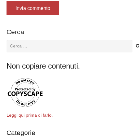
Da oggi è possibile chiedere una consulenza online in tutta privacy e con la professionalità di sempre
Invia commento
Cerca
Ricerca
per:
Non copiare contenuti.
Leggi qui prima di farlo.
Categorie