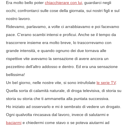
Era molto bello poter
chiacchierare con lui
, guardarci negli
occhi, confrontarci sulle cose della giornata, sui nostri figli e sul
nostro lavoro.
Ridevamo, parlavamo, a volte ci arrabbiavamo e poi facevamo
pace. C’erano scambi intensi e proficui. Anche se il tempo da
trascorrere insieme era molto breve, lo trascorrevamo con
grande intensità, e quando ognuno dei due tornava alle
rispettive vite avevamo la sensazione di avere ancora un
pezzettino dell’altro addosso e dentro. Ed era una sensazione
bellissima!
Un bel giorno, nelle nostre vite, si sono intrufolate
le serie TV
.
Quella sorta di calamità naturale, di droga televisiva, di storia su
storia su storia che ti ammanetta alla puntata successiva.
Ho iniziato ad osservarlo e mi è sembrato di vedere un drogato.
Ogni qualvolta rincasava dal lavoro, invece di salutarmi e
baciarmi
e chiedermi come stavo o se poteva aiutarmi ad