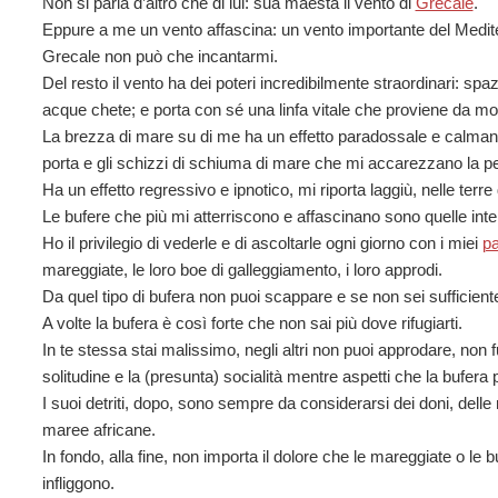
Non si parla d’altro che di lui: sua maestà il vento di
Grecale
.
Eppure a me un vento affascina: un vento importante del Medite
Grecale non può che incantarmi.
Del resto il vento ha dei poteri incredibilmente straordinari: spaz
acque chete; e porta con sé una linfa vitale che proviene da mon
La brezza di mare su di me ha un effetto paradossale e calmante
porta e gli schizzi di schiuma di mare che mi accarezzano la pe
Ha un effetto regressivo e ipnotico, mi riporta laggiù, nelle terre 
Le bufere che più mi atterriscono e affascinano sono quelle interio
Ho il privilegio di vederle e di ascoltarle ogni giorno con i miei
pa
mareggiate, le loro boe di galleggiamento, i loro approdi.
Da quel tipo di bufera non puoi scappare e se non sei sufficien
A volte la bufera è così forte che non sai più dove rifugiarti.
In te stessa stai malissimo, negli altri non puoi approdare, non fu
solitudine e la (presunta) socialità mentre aspetti che la bufera 
I suoi detriti, dopo, sono sempre da considerarsi dei doni, delle
maree africane.
In fondo, alla fine, non importa il dolore che le mareggiate o le b
infliggono.