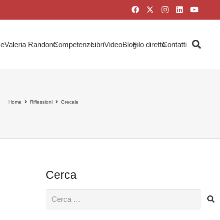
e
Valeria Randone
Competenze
Libri
Video
Blog
Filo diretto
Contatti
Home
Riflessioni
Grecale
Cerca
Ricerca
per: