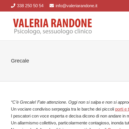
338 250 50 54
info@valeriarandone.it
Grecale
“C’è Grecale! Fate attenzione. Oggi non si salpa e non si appro
Un vociare condiviso serpeggia tra le barche dei piccoli
porti e t
I pescatori con voce esperta e decisa dicono di non andare in m
Un allarmismo collettivo, particolarmente contagioso, inonda tut