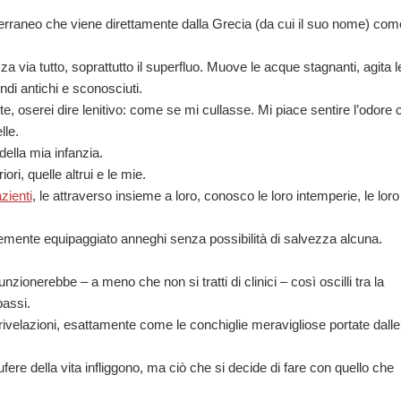
rraneo che viene direttamente dalla Grecia (da cui il suo nome) come
za via tutto, soprattutto il superfluo. Muove le acque stagnanti, agita l
di antichi e sconosciuti.
, oserei dire lenitivo: come se mi cullasse. Mi piace sentire l’odore 
lle.
della mia infanzia.
ri, quelle altrui e le mie.
zienti
, le attraverso insieme a loro, conosco le loro intemperie, le loro
temente equipaggiato anneghi senza possibilità di salvezza alcuna.
nzionerebbe – a meno che non si tratti di clinici – così oscilli tra la
passi.
 rivelazioni, esattamente come le conchiglie meravigliose portate dalle
ufere della vita infliggono, ma ciò che si decide di fare con quello che