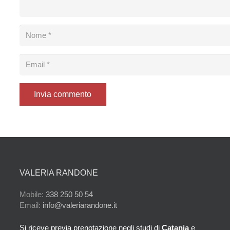
Invia commento
VALERIA RANDONE
Mobile:
338 250 50 54
Email:
info@valeriarandone.it
Si riceve previa prenotazione negli studi di
Catania
e