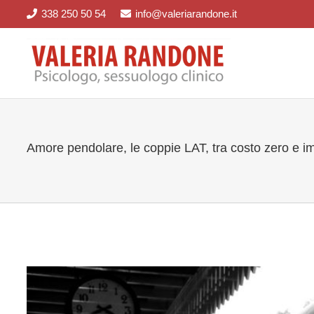
338 250 50 54
info@valeriarandone.it
Amore pendolare, le coppie LAT, tra costo zero e im