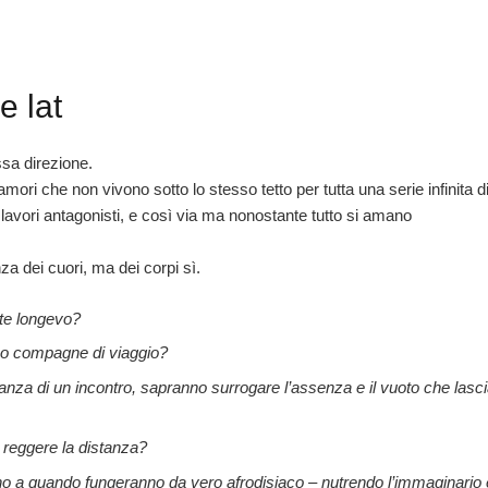
e lat
a direzione.
ri che non vivono sotto lo stesso tetto per tutta una serie infinita d
, lavori antagonisti, e così via ma nonostante tutto si amano
a dei cuori, ma dei corpi sì.
nte longevo?
no compagne di viaggio?
anza di un incontro, sapranno surrogare l’assenza e il vuoto che lasci
reggere la distanza?
ino a quando fungeranno da vero afrodisiaco – nutrendo l’immaginario e