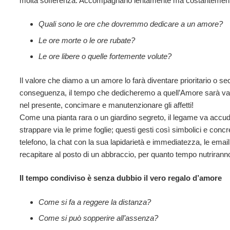
molta sofferenza. Accompagnano lentamente ma costantemente
Quali sono le ore che dovremmo dedicare a un amore?
Le ore morte o le ore rubate?
Le ore libere o quelle fortemente volute?
Il valore che diamo a un amore lo farà diventare prioritario o sec
conseguenza, il tempo che dedicheremo a quell’Amore sarà varia
nel presente, concimare e manutenzionare gli affetti!
Come una pianta rara o un giardino segreto, il legame va accudit
strappare via le prime foglie; questi gesti così simbolici e concret
telefono, la chat con la sua lapidarietà e immediatezza, le email 
recapitare al posto di un abbraccio, per quanto tempo nutrirann
Il tempo condiviso è senza dubbio il vero regalo d’amore
Come si fa a reggere la distanza?
Come si può sopperire all’assenza?