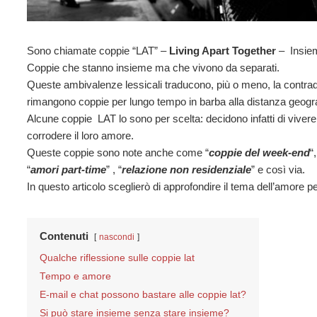
Sono chiamate coppie “LAT” –
Living Apart Together
– Insiem
Coppie che stanno insieme ma che vivono da separati.
Queste ambivalenze lessicali traducono, più o meno, la contradd
rimangono coppie per lungo tempo in barba alla distanza geogra
Alcune coppie LAT lo sono per scelta: decidono infatti di viver
corrodere il loro amore.
Queste coppie sono note anche come “
coppie del week-end
“,
“
amori part-time
” , “
relazione non residenziale
” e così via.
In questo articolo sceglierò di approfondire il tema dell’amore 
Contenuti
nascondi
Qualche riflessione sulle coppie lat
Tempo e amore
E-mail e chat possono bastare alle coppie lat?
Si può stare insieme senza stare insieme?