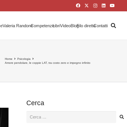
e
Valeria Randone
Competenze
Libri
Video
Blog
Filo diretto
Contatti
Home
Psicologia
Amore pendolare, le coppie LAT, tra costo zero e impegno infinito
Cerca
Ricerca
per: