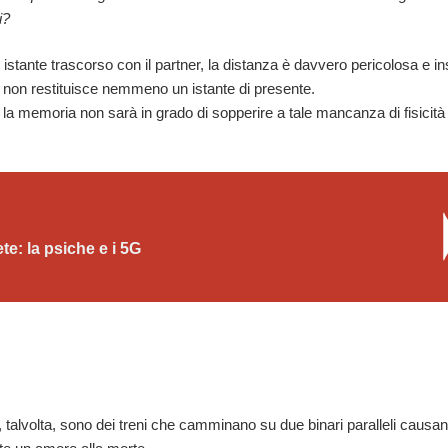
i?
tante trascorso con il partner, la distanza è davvero pericolosa e in
di non restituisce nemmeno un istante di presente.
ze, la memoria non sarà in grado di sopperire a tale mancanza di fisicità
ete: la psiche e i 5G
Consulenza online
talvolta, sono dei treni che camminano su due binari paralleli causa
Da oggi è possibile chiedere una cons