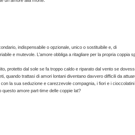
 un amore alla morte.
tutta privacy e con la professionalità 
Scopri di più
ondario, indispensabile o opzionale, unico o sostituibile e, di
bile e mutevole. L’amore obbliga a ritagliare per la propria coppia s
o, protetto dal sole se fa troppo caldo e riparato dal vento se doves
i, quando trattasi di amori lontani diventano davvero difficili da attuare
con la sua seduzione e carezzevole compagnia, i fiori e i cioccolatini f
o questo amore part-time delle coppie lat?